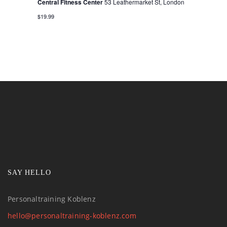
Central Fitness Center
53 Leathermarket St, London
$19.99
SAY HELLO
Personaltraining Koblenz
hello@personaltraining-koblenz.com