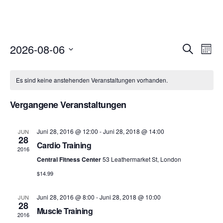
2026-08-06
Suche
Ver
Veranst
Month
Datum
Ans
Suche
wählen.
Es sind keine anstehenden Veranstaltungen vorhanden.
Nav
und
Vergangene Veranstaltungen
Ansich
Juni 28, 2016 @ 12:00
-
Juni 28, 2018 @ 14:00
JUN
28
Naviga
Cardio Training
2016
Central Fitness Center
53 Leathermarket St, London
$14.99
Juni 28, 2016 @ 8:00
-
Juni 28, 2018 @ 10:00
JUN
28
Muscle Training
2016